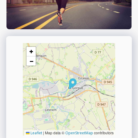
+
−
|
Map data ©
contributors
Leaflet
OpenStreetMap