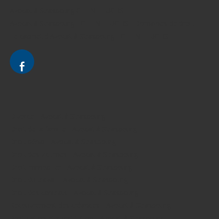
Avocat à Strasbourg CELINE FUCHS
Avocat à Strasbourg - CELINE FUCHS - Domaines de droit
Le cabinet d'Avocat à Strasbourg - CELINE FUCHS
Divorce - Avocat à Strasbourg
Droit de la famille - Avocat à Strasbourg
Droit pénal - Avocat à Strasbourg
Droit des victimes - Avocat à Strasbourg
Droit immobilier - Avocat à Strasbourg
Droit du travail - Avocat à Strasbourg
Droit des contrats - Avocat à Strasbourg
Recouvrement des créances - Avocat à Strasbourg
Postulation et substitution - Avocat à Strasbourg