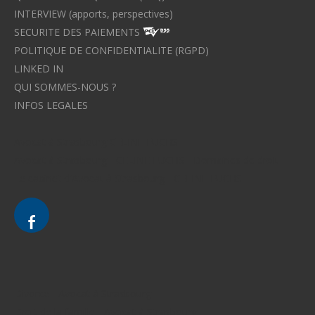
INTERVIEW (apports, perspectives)
SECURITE DES PAIEMENTS
POLITIQUE DE CONFIDENTIALITE (RGPD)
LINKED IN
QUI SOMMES-NOUS ?
INFOS LEGALES
Avocat à Strasbourg CELINE FUCHS
Avocat à Strasbourg - CELINE FUCHS - Domaines de droit
Le cabinet d'Avocat à Strasbourg - CELINE FUCHS
Divorce - Avocat à Strasbourg
Droit de la famille - Avocat à Strasbourg