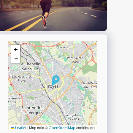
+
−
|
Map data ©
contributors
Leaflet
OpenStreetMap