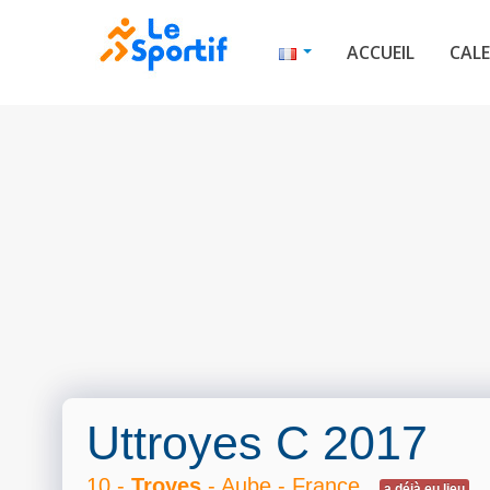
ACCUEIL
CALE
Uttroyes C 2017
10 -
Troyes
- Aube - France
a déjà eu lieu