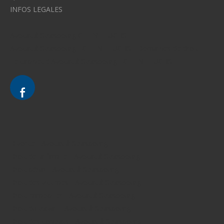
INFOS LEGALES
Avocat à Strasbourg CELINE FUCHS
Avocat à Strasbourg - CELINE FUCHS - Domaines de droit
Le cabinet d'Avocat à Strasbourg - CELINE FUCHS
Divorce - Avocat à Strasbourg
Droit de la famille - Avocat à Strasbourg
Droit pénal - Avocat à Strasbourg
Droit des victimes - Avocat à Strasbourg
Droit immobilier - Avocat à Strasbourg
Droit du travail - Avocat à Strasbourg
Droit des contrats - Avocat à Strasbourg