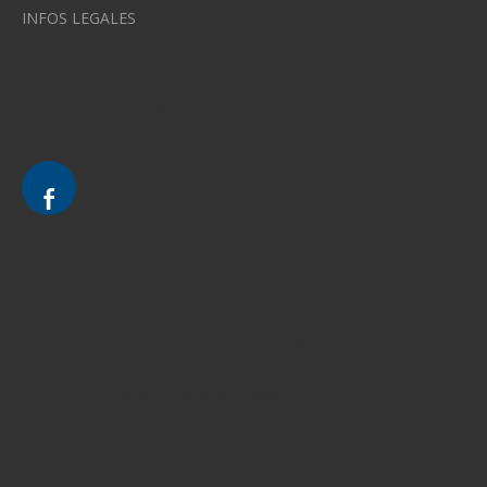
INFOS LEGALES
Avocat à Strasbourg CELINE FUCHS
Avocat à Strasbourg - CELINE FUCHS - Domaines de droit
Le cabinet d'Avocat à Strasbourg - CELINE FUCHS
Divorce - Avocat à Strasbourg
Droit de la famille - Avocat à Strasbourg
Droit pénal - Avocat à Strasbourg
Droit des victimes - Avocat à Strasbourg
Droit immobilier - Avocat à Strasbourg
Droit du travail - Avocat à Strasbourg
Droit des contrats - Avocat à Strasbourg