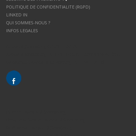
POLITIQUE DE CONFIDENTIALITE (RGPD)
LINKED IN
QUI SOMMES-NOUS ?
INFOS LEGALES
Avocat à Strasbourg CELINE FUCHS
Avocat à Strasbourg - CELINE FUCHS - Domaines de droit
Le cabinet d'Avocat à Strasbourg - CELINE FUCHS
Divorce - Avocat à Strasbourg
Droit de la famille - Avocat à Strasbourg
Droit pénal - Avocat à Strasbourg
Droit des victimes - Avocat à Strasbourg