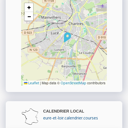
+
−
|
Map data ©
contributors
Leaflet
OpenStreetMap
CALENDRIER LOCAL
eure-et-loir.calendrier.courses