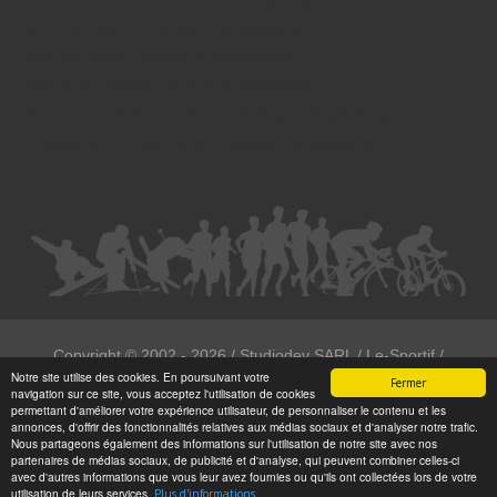
Droit immobilier - Avocat à Strasbourg
Droit du travail - Avocat à Strasbourg
Droit des contrats - Avocat à Strasbourg
Recouvrement des créances - Avocat à Strasbourg
Postulation et substitution - Avocat à Strasbourg
Copyright ©
2002 - 2026
/ Studiodev SARL / Le-Sportif /
Notre site utilise des cookies. En poursuivant votre
Registration4all
Fermer
navigation sur ce site, vous acceptez l'utilisation de cookies
Tous droits réservées.
permettant d'améliorer votre expérience utilisateur, de personnaliser le contenu et les
annonces, d'offrir des fonctionnalités relatives aux médias sociaux et d'analyser notre trafic.
Numéro de déclaration CNIL : 1999972
Nous partageons également des informations sur l'utilisation de notre site avec nos
partenaires de médias sociaux, de publicité et d'analyse, qui peuvent combiner celles-ci
avec d'autres informations que vous leur avez fournies ou qu'ils ont collectées lors de votre
utilisation de leurs services.
Plus d'informations