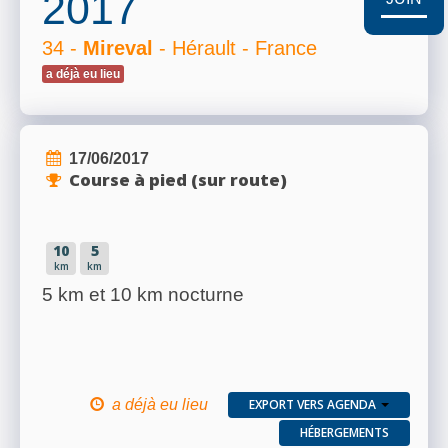
2017
RÉSULTATS
34 -
Mireval
- Hérault - France
a déjà eu lieu
PHOTOS/VIDÉOS
17/06/2017
Course à pied (sur route)
BLOG
10
5
km
km
5 km et 10 km nocturne
ORGANISATEURS
PLUS...
a déjà eu lieu
EXPORT VERS AGENDA
HÉBERGEMENTS