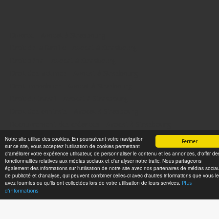
Divorce - Avocat à Strasbourg
Droit de la famille - Avocat à Strasbourg
Droit pénal - Avocat à Strasbourg
Droit des victimes - Avocat à Strasbourg
Droit immobilier - Avocat à Strasbourg
Droit du travail - Avocat à Strasbourg
Droit des contrats - Avocat à Strasbourg
Recouvrement des créances - Avocat à Strasbourg
Postulation et substitution - Avocat à Strasbourg
Notre site utilise des cookies. En poursuivant votre navigation
Fermer
sur ce site, vous acceptez l'utilisation de cookies permettant
d'améliorer votre expérience utilisateur, de personnaliser le contenu et les annonces, d'offrir de
fonctionnalités relatives aux médias sociaux et d'analyser notre trafic. Nous partageons
également des informations sur l'utilisation de notre site avec nos partenaires de médias socia
de publicité et d'analyse, qui peuvent combiner celles-ci avec d'autres informations que vous le
avez fournies ou qu'ils ont collectées lors de votre utilisation de leurs services.
Plus
d'informations