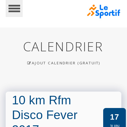
CALENDRIER
AJOUT CALENDRIER (GRATUIT)
ACCUEIL
CALENDRIER
10 km Rfm
Disco Fever
INSCRIPTIONS
17
JUIN