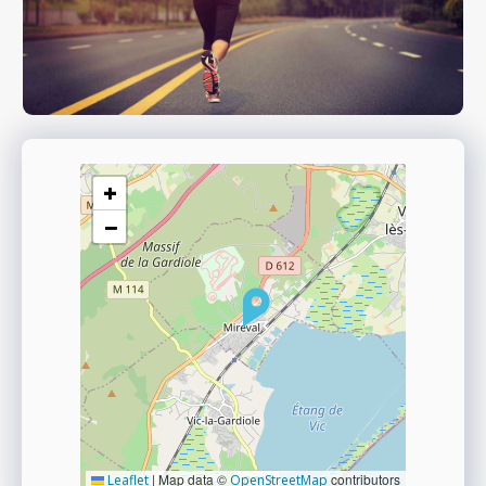
+
−
|
Map data ©
contributors
Leaflet
OpenStreetMap