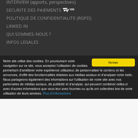
INTERVIEW (apports, perspectives)
SECURITE DES PAIEMENTS
POLITIQUE DE CONFIDENTIALITE (RGPD)
LINKED IN
QUI SOMMES-NOUS ?
INFOS LEGALES
Avocat à Strasbourg CELINE FUCHS
Notre site utilise des cookies. En poursuivant votre
Fermer
navigation sur ce site, vous acceptez l'utilisation de cookies
Avocat à Strasbourg - CELINE FUCHS - Domaines de droit
permettant d'améliorer votre expérience utilisateur, de personnaliser le contenu et les
Le cabinet d'Avocat à Strasbourg - CELINE FUCHS
annonces, d'offrir des fonctionnalités relatives aux médias sociaux et d'analyser notre trafic.
Nous partageons également des informations sur l'utilisation de notre site avec nos
partenaires de médias sociaux, de publicité et d'analyse, qui peuvent combiner celles-ci
avec d'autres informations que vous leur avez fournies ou qu'ils ont collectées lors de votre
utilisation de leurs services.
Plus d'informations
Divorce - Avocat à Strasbourg
Droit de la famille - Avocat à Strasbourg