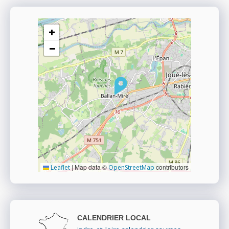
+
−
|
Map data ©
contributors
Leaflet
OpenStreetMap
CALENDRIER LOCAL