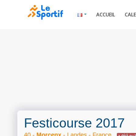
ACCUEIL
CALE
Festicourse 2017
40 -
Morcenx
- Landes - France
a déjà eu l