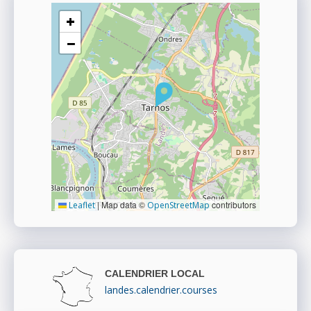
+
−
|
Map data ©
contributors
Leaflet
OpenStreetMap
CALENDRIER LOCAL
landes.calendrier.courses