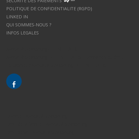
SECURITE DES PAIEMENTS
POLITIQUE DE CONFIDENTIALITE (RGPD)
LINKED IN
QUI SOMMES-NOUS ?
INFOS LEGALES
Avocat à Strasbourg CELINE FUCHS
Avocat à Strasbourg - CELINE FUCHS - Domaines de droit
Le cabinet d'Avocat à Strasbourg - CELINE FUCHS
Divorce - Avocat à Strasbourg
Droit de la famille - Avocat à Strasbourg
Droit pénal - Avocat à Strasbourg