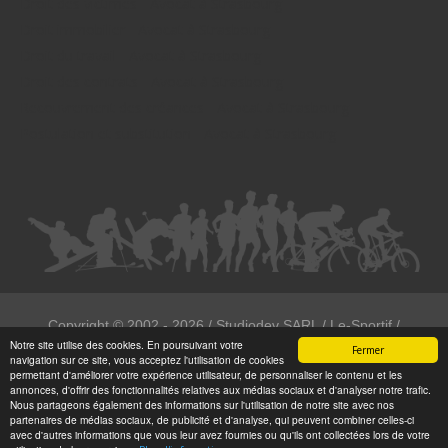
Droit des victimes - Avocat à Strasbourg
Droit immobilier - Avocat à Strasbourg
Droit du travail - Avocat à Strasbourg
Droit des contrats - Avocat à Strasbourg
Recouvrement des créances - Avocat à Strasbourg
Postulation et substitution - Avocat à Strasbourg
Copyright ©
2002 - 2026
/ Studiodev SARL / Le-Sportif /
Notre site utilise des cookies. En poursuivant votre
Registration4all
Fermer
navigation sur ce site, vous acceptez l'utilisation de cookies
Tous droits réservées.
permettant d'améliorer votre expérience utilisateur, de personnaliser le contenu et les
annonces, d'offrir des fonctionnalités relatives aux médias sociaux et d'analyser notre trafic.
Numéro de déclaration CNIL : 1999972
Nous partageons également des informations sur l'utilisation de notre site avec nos
partenaires de médias sociaux, de publicité et d'analyse, qui peuvent combiner celles-ci
avec d'autres informations que vous leur avez fournies ou qu'ils ont collectées lors de votre