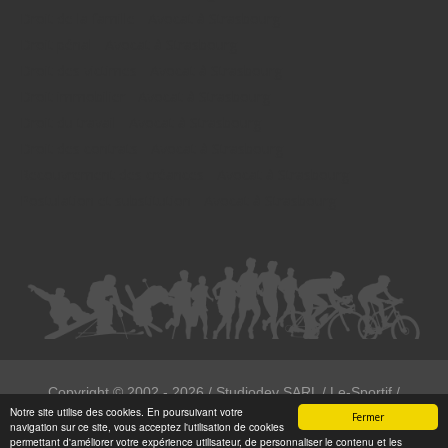
Droit de la famille - Avocat à Strasbourg
Droit pénal - Avocat à Strasbourg
Droit des victimes - Avocat à Strasbourg
Droit immobilier - Avocat à Strasbourg
Droit du travail - Avocat à Strasbourg
Droit des contrats - Avocat à Strasbourg
Recouvrement des créances - Avocat à Strasbourg
Postulation et substitution - Avocat à Strasbourg
Copyright ©
2002 - 2026
/ Studiodev SARL / Le-Sportif /
Notre site utilise des cookies. En poursuivant votre
Registration4all
Fermer
navigation sur ce site, vous acceptez l'utilisation de cookies
Tous droits réservées.
permettant d'améliorer votre expérience utilisateur, de personnaliser le contenu et les