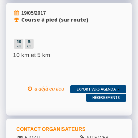
19/05/2017
Course à pied (sur route)
10
5
km
km
10 km et 5 km
a déjà eu lieu
EXPORT VERS AGENDA
HÉBERGEMENTS
CONTACT ORGANISATEURS
E-MAIL
SITE WEB