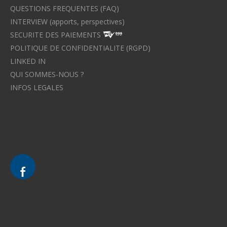
QUESTIONS FREQUENTES (FAQ)
INTERVIEW (apports, perspectives)
SECURITE DES PAIEMENTS
POLITIQUE DE CONFIDENTIALITE (RGPD)
LINKED IN
QUI SOMMES-NOUS ?
INFOS LEGALES
Avocat à Strasbourg CELINE FUCHS
Avocat à Strasbourg - CELINE FUCHS - Domaines de droit
Le cabinet d'Avocat à Strasbourg - CELINE FUCHS
Divorce - Avocat à Strasbourg