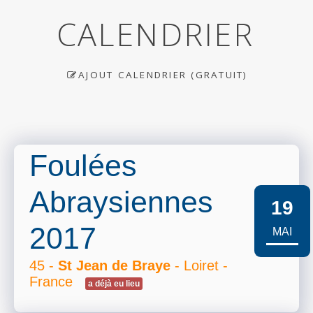
CALENDRIER
AJOUT CALENDRIER (GRATUIT)
Foulées
Abraysiennes
19
2017
MAI
45 -
St Jean de Braye
- Loiret -
France
a déjà eu lieu