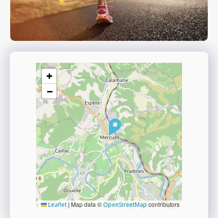
+
−
|
Map data ©
contributors
Leaflet
OpenStreetMap