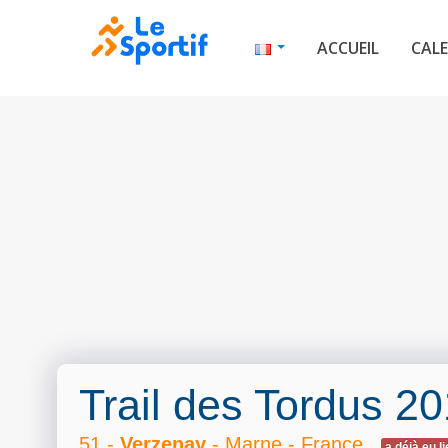
ACCUEIL
CALE
Trail des Tordus 2
51 -
Verzenay
- Marne - France
a déjà eu l