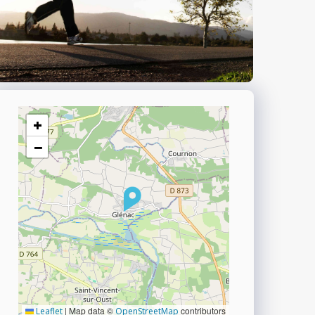
+
−
|
Map data ©
contributors
Leaflet
OpenStreetMap