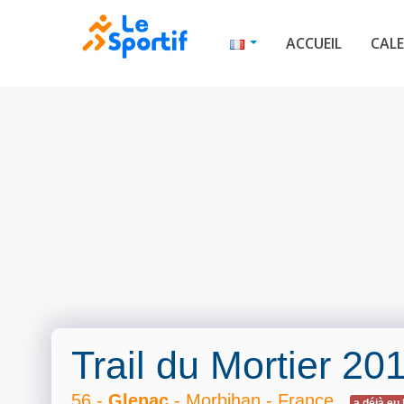
ACCUEIL
CALE
Trail du Mortier 20
56 -
Glenac
- Morbihan - France
a déjà eu 