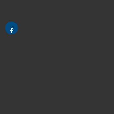
Avocat à Strasbourg CELINE FUCHS
Avocat à Strasbourg - CELINE FUCHS - Domaines de droit
Le cabinet d'Avocat à Strasbourg - CELINE FUCHS
Divorce - Avocat à Strasbourg
Droit de la famille - Avocat à Strasbourg
Droit pénal - Avocat à Strasbourg
Droit des victimes - Avocat à Strasbourg
Droit immobilier - Avocat à Strasbourg
Droit du travail - Avocat à Strasbourg
Droit des contrats - Avocat à Strasbourg
Recouvrement des créances - Avocat à Strasbourg
Postulation et substitution - Avocat à Strasbourg