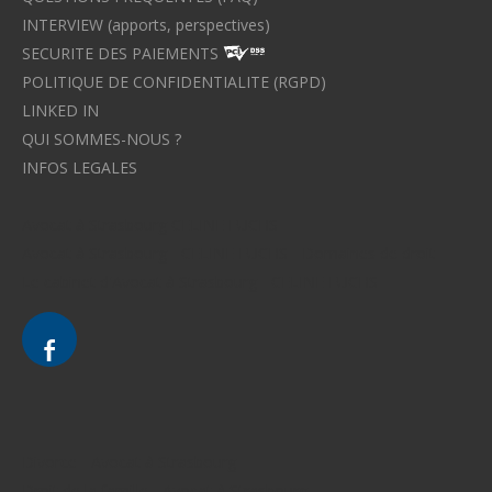
INTERVIEW (apports, perspectives)
SECURITE DES PAIEMENTS
POLITIQUE DE CONFIDENTIALITE (RGPD)
LINKED IN
QUI SOMMES-NOUS ?
INFOS LEGALES
Avocat à Strasbourg CELINE FUCHS
Avocat à Strasbourg - CELINE FUCHS - Domaines de droit
Le cabinet d'Avocat à Strasbourg - CELINE FUCHS
Divorce - Avocat à Strasbourg
Droit de la famille - Avocat à Strasbourg