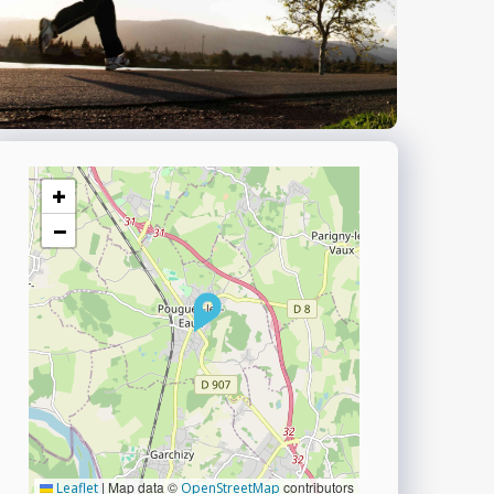
+
−
|
Map data ©
contributors
Leaflet
OpenStreetMap