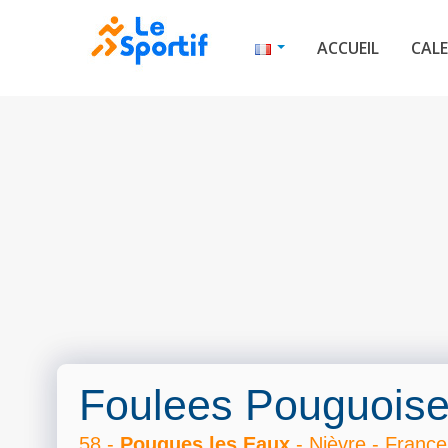
ACCUEIL
CALE
Foulees Pouguois
58 -
Pougues les Eaux
- Nièvre - France