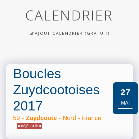
CALENDRIER
AJOUT CALENDRIER (GRATUIT)
Boucles
Zuydcootoises
27
2017
MAI
59 -
Zuydcoote
- Nord - France
a déjà eu lieu