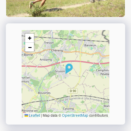
+
−
|
Map data ©
contributors
Leaflet
OpenStreetMap