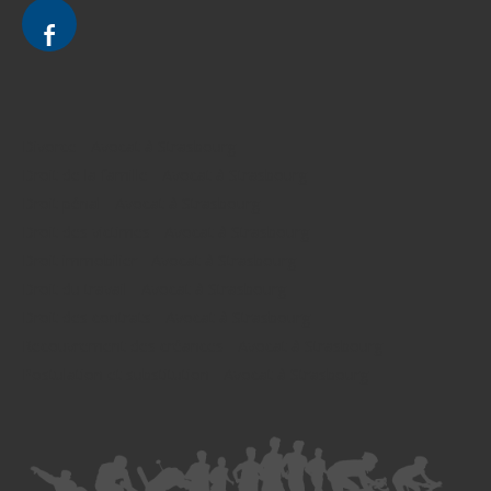
Divorce - Avocat à Strasbourg
Droit de la famille - Avocat à Strasbourg
Droit pénal - Avocat à Strasbourg
Droit des victimes - Avocat à Strasbourg
Droit immobilier - Avocat à Strasbourg
Droit du travail - Avocat à Strasbourg
Droit des contrats - Avocat à Strasbourg
Recouvrement des créances - Avocat à Strasbourg
Postulation et substitution - Avocat à Strasbourg