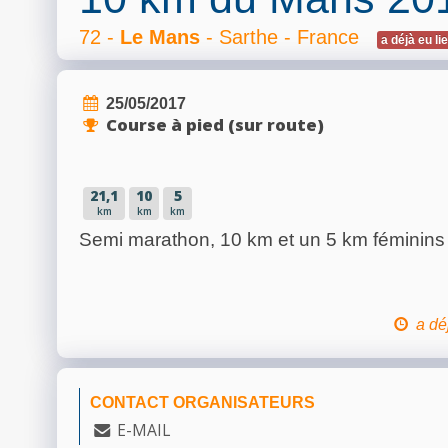
72 -
Le Mans
- Sarthe - France
a déjà eu li
25/05/2017
Course à pied (sur route)
21,1
10
5
km
km
km
Semi marathon, 10 km et un 5 km féminins
a dé
CONTACT ORGANISATEURS
E-MAIL