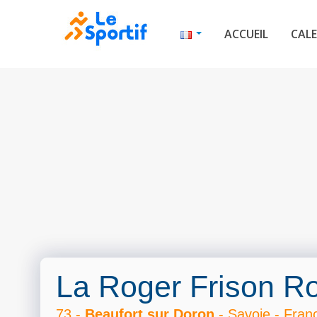
ACCUEIL
CALE
La Roger Frison R
73 -
Beaufort sur Doron
- Savoie - Fran