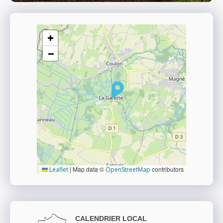
+
−
|
Map data ©
contributors
Leaflet
OpenStreetMap
CALENDRIER LOCAL