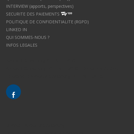
INTERVIEW (apports, perspectives)
SECURITE DES PAIEMENTS
POLITIQUE DE CONFIDENTIALITE (RGPD)
LINKED IN
QUI SOMMES-NOUS ?
INFOS LEGALES
Avocat à Strasbourg CELINE FUCHS
Avocat à Strasbourg - CELINE FUCHS - Domaines de droit
Le cabinet d'Avocat à Strasbourg - CELINE FUCHS
Divorce - Avocat à Strasbourg
Droit de la famille - Avocat à Strasbourg