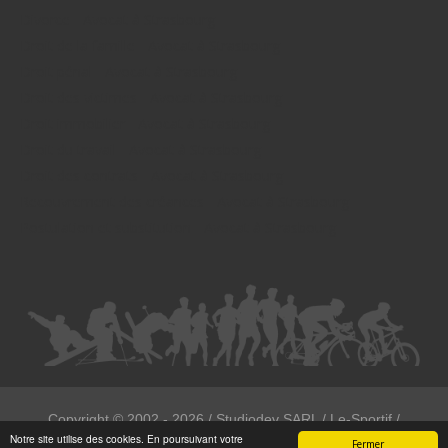
Divorce - Avocat à Strasbourg
Droit de la famille - Avocat à Strasbourg
Droit pénal - Avocat à Strasbourg
Droit des victimes - Avocat à Strasbourg
Droit immobilier - Avocat à Strasbourg
Droit du travail - Avocat à Strasbourg
Droit des contrats - Avocat à Strasbourg
Recouvrement des créances - Avocat à Strasbourg
Postulation et substitution - Avocat à Strasbourg
Copyright ©
2002 - 2026
/ Studiodev SARL / Le-Sportif /
Notre site utilise des cookies. En poursuivant votre
Registration4all
Fermer