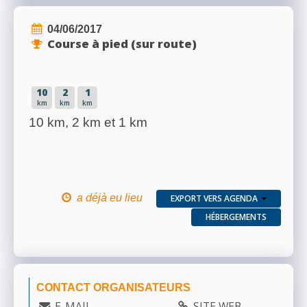
04/06/2017
Course à pied (sur route)
10
2
1
km
km
km
10 km, 2 km et 1 km
a déjà eu lieu
EXPORT VERS AGENDA
HÉBERGEMENTS
CONTACT ORGANISATEURS
E-MAIL
SITE WEB