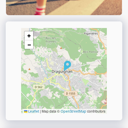
+
−
|
Map data ©
contributors
Leaflet
OpenStreetMap