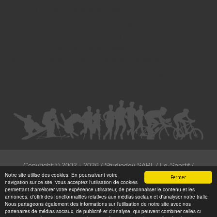
Droit des victimes - Avocat à Strasbourg
Droit immobilier - Avocat à Strasbourg
Droit du travail - Avocat à Strasbourg
Droit des contrats - Avocat à Strasbourg
Recouvrement des créances - Avocat à Strasbourg
Postulation et substitution - Avocat à Strasbourg
Copyright ©
2002 - 2026
/ Studiodev SARL / Le-Sportif /
Notre site utilise des cookies. En poursuivant votre
Registration4all
Fermer
navigation sur ce site, vous acceptez l'utilisation de cookies
Tous droits réservées.
permettant d'améliorer votre expérience utilisateur, de personnaliser le contenu et les
annonces, d'offrir des fonctionnalités relatives aux médias sociaux et d'analyser notre trafic.
Numéro de déclaration CNIL : 1999972
Nous partageons également des informations sur l'utilisation de notre site avec nos
partenaires de médias sociaux, de publicité et d'analyse, qui peuvent combiner celles-ci