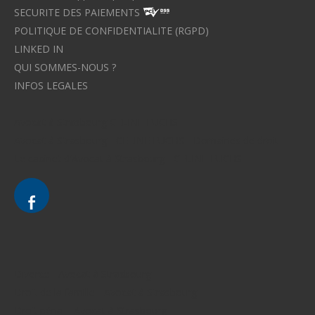
SECURITE DES PAIEMENTS
POLITIQUE DE CONFIDENTIALITE (RGPD)
LINKED IN
QUI SOMMES-NOUS ?
INFOS LEGALES
Avocat à Strasbourg CELINE FUCHS
Avocat à Strasbourg - CELINE FUCHS - Domaines de droit
Le cabinet d'Avocat à Strasbourg - CELINE FUCHS
Divorce - Avocat à Strasbourg
Droit de la famille - Avocat à Strasbourg
Droit pénal - Avocat à Strasbourg