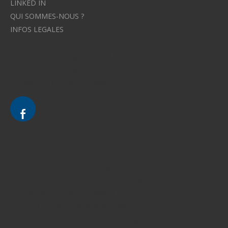
LINKED IN
QUI SOMMES-NOUS ?
INFOS LEGALES
Avocat à Strasbourg CELINE FUCHS
Avocat à Strasbourg - CELINE FUCHS - Domaines de droit
Le cabinet d'Avocat à Strasbourg - CELINE FUCHS
Divorce - Avocat à Strasbourg
Droit de la famille - Avocat à Strasbourg
Droit pénal - Avocat à Strasbourg
Droit des victimes - Avocat à Strasbourg
Droit immobilier - Avocat à Strasbourg