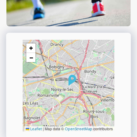
+
−
|
Map data ©
contributors
Leaflet
OpenStreetMap