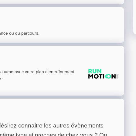
ance ou du parcours.
e course avec votre plan d'entraînement
e
:
ésirez connaitre les autres évènements
 même type et proches de chez vous ? Ou