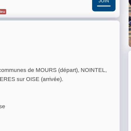
JUIN
lieu
es communes de MOURS (départ), NOINTEL,
S sur OISE (arrivée).
se