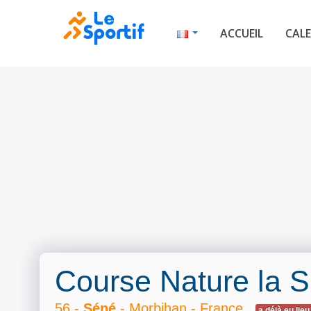
ACCUEIL
CALE
Course Nature la 
56 -
Séné
- Morbihan - France
a déjà eu lieu