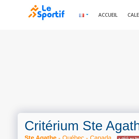
ACCUEIL
CALE
Critérium Ste Agat
Ste Agathe
- Québec - Canada
a déjà eu li