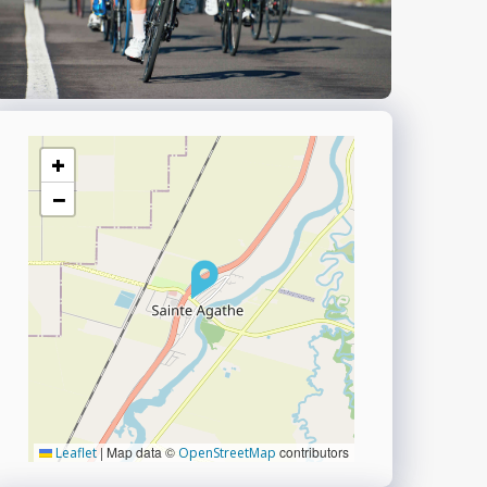
+
−
|
Map data ©
contributors
Leaflet
OpenStreetMap