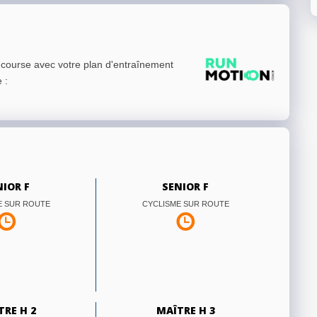
e course avec votre plan d'entraînement
e
:
NIOR F
SENIOR F
E SUR ROUTE
CYCLISME SUR ROUTE
TRE H 2
MAÎTRE H 3