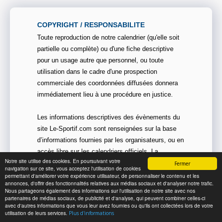
COPYRIGHT / RESPONSABILITE
Toute reproduction de notre calendrier (qu'elle soit
partielle ou complète) ou d'une fiche descriptive
pour un usage autre que personnel, ou toute
utilisation dans le cadre d'une prospection
commerciale des coordonnées diffusées donnera
immédiatement lieu à une procédure en justice.
Les informations descriptives des évènements du
site Le-Sportif.com sont renseignées sur la base
d’informations fournies par les organisateurs, ou en
accès libre sur les calendriers officiels. La
Notre site utilise des cookies. En poursuivant votre
responsabilité de Le-Sportif.com ne pourra en
Fermer
navigation sur ce site, vous acceptez l'utilisation de cookies
aucun cas être engagée en cas de contestation ou
permettant d'améliorer votre expérience utilisateur, de personnaliser le contenu et les
annonces, d'offrir des fonctionnalités relatives aux médias sociaux et d'analyser notre trafic.
litige sur les dites informations.
Nous partageons également des informations sur l'utilisation de notre site avec nos
partenaires de médias sociaux, de publicité et d'analyse, qui peuvent combiner celles-ci
avec d'autres informations que vous leur avez fournies ou qu'ils ont collectées lors de votre
utilisation de leurs services.
Plus d'informations