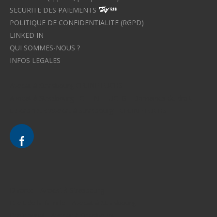
SECURITE DES PAIEMENTS
POLITIQUE DE CONFIDENTIALITE (RGPD)
LINKED IN
QUI SOMMES-NOUS ?
INFOS LEGALES
Avocat à Strasbourg CELINE FUCHS
Avocat à Strasbourg - CELINE FUCHS - Domaines de droit
Le cabinet d'Avocat à Strasbourg - CELINE FUCHS
Divorce - Avocat à Strasbourg
Droit de la famille - Avocat à Strasbourg
Droit pénal - Avocat à Strasbourg