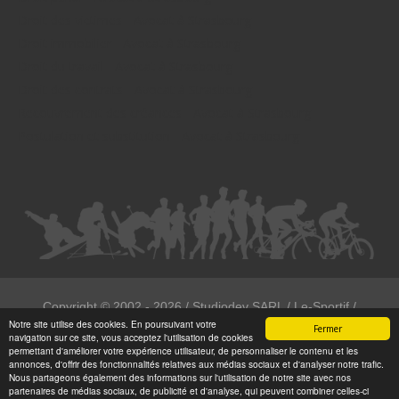
Droit des victimes - Avocat à Strasbourg
Droit immobilier - Avocat à Strasbourg
Droit du travail - Avocat à Strasbourg
Droit des contrats - Avocat à Strasbourg
Recouvrement des créances - Avocat à Strasbourg
Postulation et substitution - Avocat à Strasbourg
Copyright ©
2002 - 2026
/ Studiodev SARL / Le-Sportif /
Notre site utilise des cookies. En poursuivant votre
Registration4all
Fermer
navigation sur ce site, vous acceptez l'utilisation de cookies
Tous droits réservées.
permettant d'améliorer votre expérience utilisateur, de personnaliser le contenu et les
annonces, d'offrir des fonctionnalités relatives aux médias sociaux et d'analyser notre trafic.
Numéro de déclaration CNIL : 1999972
Nous partageons également des informations sur l'utilisation de notre site avec nos
partenaires de médias sociaux, de publicité et d'analyse, qui peuvent combiner celles-ci