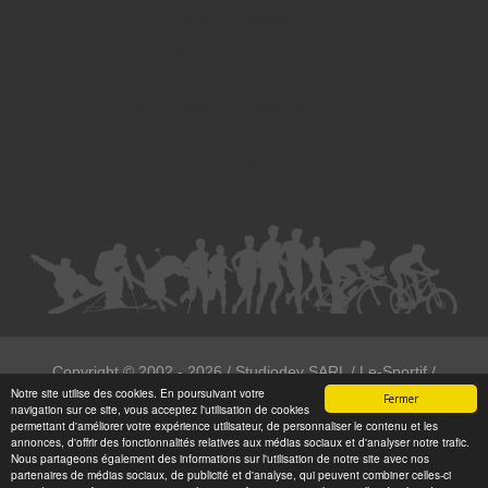
Droit des victimes - Avocat à Strasbourg
Droit immobilier - Avocat à Strasbourg
Droit du travail - Avocat à Strasbourg
Droit des contrats - Avocat à Strasbourg
Recouvrement des créances - Avocat à Strasbourg
Postulation et substitution - Avocat à Strasbourg
Copyright ©
2002 - 2026
/ Studiodev SARL / Le-Sportif /
Notre site utilise des cookies. En poursuivant votre
Registration4all
Fermer
navigation sur ce site, vous acceptez l'utilisation de cookies
Tous droits réservées.
permettant d'améliorer votre expérience utilisateur, de personnaliser le contenu et les
annonces, d'offrir des fonctionnalités relatives aux médias sociaux et d'analyser notre trafic.
Numéro de déclaration CNIL : 1999972
Nous partageons également des informations sur l'utilisation de notre site avec nos
partenaires de médias sociaux, de publicité et d'analyse, qui peuvent combiner celles-ci