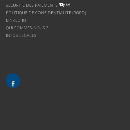
SECURITE DES PAIEMENTS
POLITIQUE DE CONFIDENTIALITE (RGPD)
LINKED IN
QUI SOMMES-NOUS ?
INFOS LEGALES
Avocat à Strasbourg CELINE FUCHS
Avocat à Strasbourg - CELINE FUCHS - Domaines de droit
Le cabinet d'Avocat à Strasbourg - CELINE FUCHS
Divorce - Avocat à Strasbourg
Droit de la famille - Avocat à Strasbourg
Droit pénal - Avocat à Strasbourg