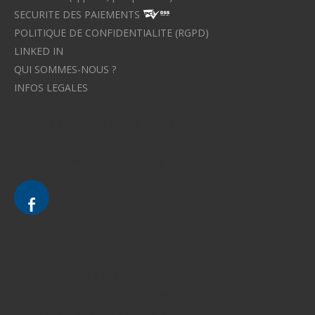
SECURITE DES PAIEMENTS
POLITIQUE DE CONFIDENTIALITE (RGPD)
LINKED IN
QUI SOMMES-NOUS ?
INFOS LEGALES
Avocat à Strasbourg CELINE FUCHS
Avocat à Strasbourg - CELINE FUCHS - Domaines de droit
Le cabinet d'Avocat à Strasbourg - CELINE FUCHS
Divorce - Avocat à Strasbourg
Droit de la famille - Avocat à Strasbourg
Droit pénal - Avocat à Strasbourg