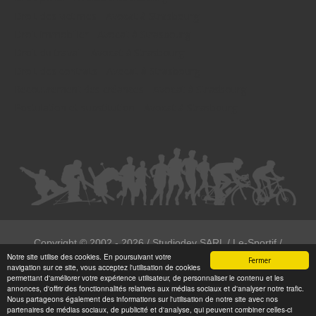
Droit des victimes - Avocat à Strasbourg
Droit immobilier - Avocat à Strasbourg
Droit du travail - Avocat à Strasbourg
Droit des contrats - Avocat à Strasbourg
Recouvrement des créances - Avocat à Strasbourg
Postulation et substitution - Avocat à Strasbourg
Copyright ©
2002 - 2026
/ Studiodev SARL / Le-Sportif /
Notre site utilise des cookies. En poursuivant votre
Registration4all
Fermer
navigation sur ce site, vous acceptez l'utilisation de cookies
Tous droits réservées.
permettant d'améliorer votre expérience utilisateur, de personnaliser le contenu et les
annonces, d'offrir des fonctionnalités relatives aux médias sociaux et d'analyser notre trafic.
Numéro de déclaration CNIL : 1999972
Nous partageons également des informations sur l'utilisation de notre site avec nos
partenaires de médias sociaux, de publicité et d'analyse, qui peuvent combiner celles-ci