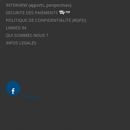
INTERVIEW (apports, perspectives)
SECURITE DES PAIEMENTS
POLITIQUE DE CONFIDENTIALITE (RGPD)
LINKED IN
QUI SOMMES-NOUS ?
INFOS LEGALES
Avocat à Strasbourg CELINE FUCHS
Avocat à Strasbourg - CELINE FUCHS - Domaines de droit
Le cabinet d'Avocat à Strasbourg - CELINE FUCHS
Partager
Divorce - Avocat à Strasbourg
Droit de la famille - Avocat à Strasbourg