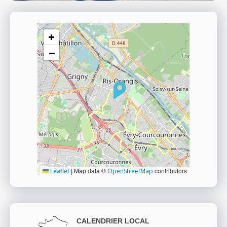
+
−
|
Map data ©
contributors
Leaflet
OpenStreetMap
CALENDRIER LOCAL