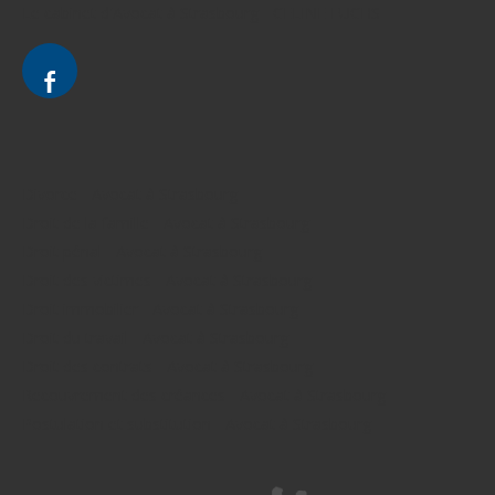
Le cabinet d'Avocat à Strasbourg - CELINE FUCHS
Divorce - Avocat à Strasbourg
Droit de la famille - Avocat à Strasbourg
Droit pénal - Avocat à Strasbourg
Droit des victimes - Avocat à Strasbourg
Droit immobilier - Avocat à Strasbourg
Droit du travail - Avocat à Strasbourg
Droit des contrats - Avocat à Strasbourg
Recouvrement des créances - Avocat à Strasbourg
Postulation et substitution - Avocat à Strasbourg