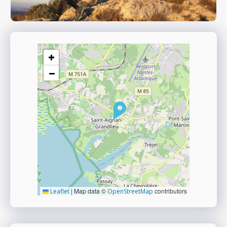
+
−
|
Map data ©
contributors
Leaflet
OpenStreetMap