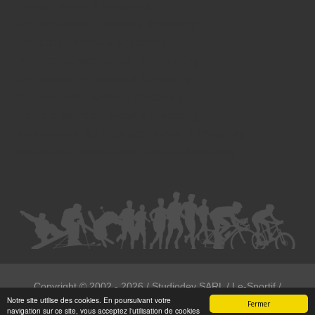
Divorce - Avocat à Strasbourg
Droit de la famille - Avocat à Strasbourg
Droit pénal - Avocat à Strasbourg
Droit des victimes - Avocat à Strasbourg
Droit immobilier - Avocat à Strasbourg
Droit du travail - Avocat à Strasbourg
Droit des contrats - Avocat à Strasbourg
Recouvrement des créances - Avocat à Strasbourg
Postulation et substitution - Avocat à Strasbourg
Copyright ©
2002 - 2026
/ Studiodev SARL / Le-Sportif /
Notre site utilise des cookies. En poursuivant votre
Registration4all
Fermer
navigation sur ce site, vous acceptez l'utilisation de cookies