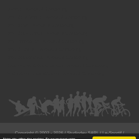
Divorce - Avocat à Strasbourg
Droit de la famille - Avocat à Strasbourg
Droit pénal - Avocat à Strasbourg
Droit des victimes - Avocat à Strasbourg
Droit immobilier - Avocat à Strasbourg
Droit du travail - Avocat à Strasbourg
Droit des contrats - Avocat à Strasbourg
Recouvrement des créances - Avocat à Strasbourg
Postulation et substitution - Avocat à Strasbourg
Copyright ©
2002 - 2026
/ Studiodev SARL / Le-Sportif /
Notre site utilise des cookies. En poursuivant votre