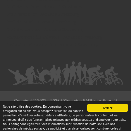
Droit des victimes - Avocat à Strasbourg
Droit immobilier - Avocat à Strasbourg
Droit du travail - Avocat à Strasbourg
Droit des contrats - Avocat à Strasbourg
Recouvrement des créances - Avocat à Strasbourg
Postulation et substitution - Avocat à Strasbourg
Copyright ©
2002 - 2026
/ Studiodev SARL / Le-Sportif /
Notre site utilise des cookies. En poursuivant votre
Registration4all
Fermer
navigation sur ce site, vous acceptez l'utilisation de cookies
Tous droits réservées.
permettant d'améliorer votre expérience utilisateur, de personnaliser le contenu et les
annonces, d'offrir des fonctionnalités relatives aux médias sociaux et d'analyser notre trafic.
Numéro de déclaration CNIL : 1999972
Nous partageons également des informations sur l'utilisation de notre site avec nos
partenaires de médias sociaux, de publicité et d'analyse, qui peuvent combiner celles-ci