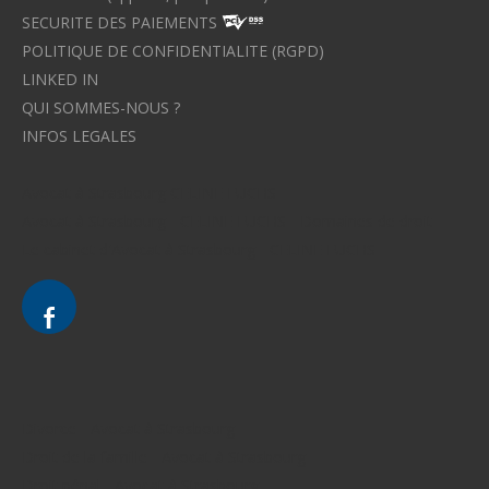
SECURITE DES PAIEMENTS
POLITIQUE DE CONFIDENTIALITE (RGPD)
LINKED IN
QUI SOMMES-NOUS ?
INFOS LEGALES
Avocat à Strasbourg CELINE FUCHS
Avocat à Strasbourg - CELINE FUCHS - Domaines de droit
Le cabinet d'Avocat à Strasbourg - CELINE FUCHS
Divorce - Avocat à Strasbourg
Droit de la famille - Avocat à Strasbourg
Droit pénal - Avocat à Strasbourg