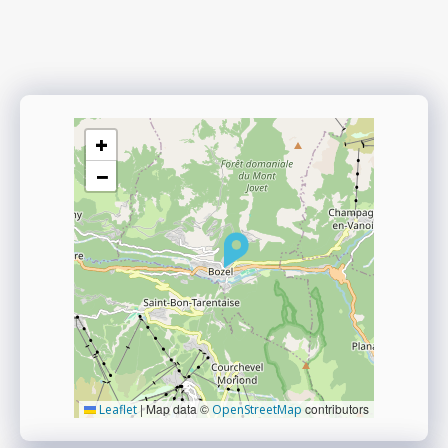
+
−
|
Map data ©
contributors
Leaflet
OpenStreetMap