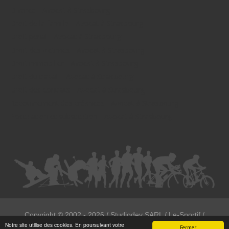
Divorce - Avocat à Strasbourg
Droit de la famille - Avocat à Strasbourg
Droit pénal - Avocat à Strasbourg
Droit des victimes - Avocat à Strasbourg
Droit immobilier - Avocat à Strasbourg
Droit du travail - Avocat à Strasbourg
Droit des contrats - Avocat à Strasbourg
Recouvrement des créances - Avocat à Strasbourg
Postulation et substitution - Avocat à Strasbourg
Copyright ©
2002 - 2026
/ Studiodev SARL / Le-Sportif /
Notre site utilise des cookies. En poursuivant votre
Registration4all
Fermer