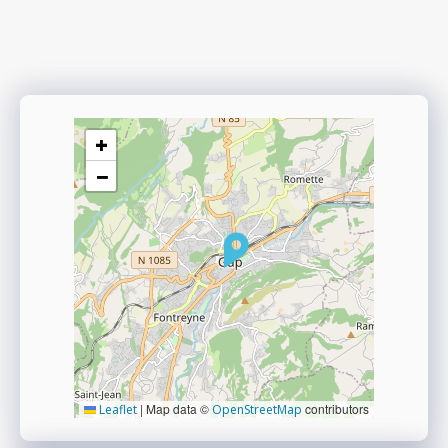
+
−
|
Map data ©
contributors
Leaflet
OpenStreetMap