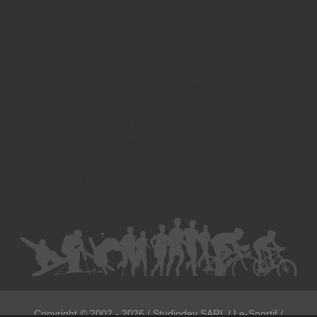
Divorce - Avocat à Strasbourg
Droit de la famille - Avocat à Strasbourg
Droit pénal - Avocat à Strasbourg
Droit des victimes - Avocat à Strasbourg
Droit immobilier - Avocat à Strasbourg
Droit du travail - Avocat à Strasbourg
Droit des contrats - Avocat à Strasbourg
Recouvrement des créances - Avocat à Strasbourg
Postulation et substitution - Avocat à Strasbourg
Copyright ©
2002 - 2026
/ Studiodev SARL / Le-Sportif /