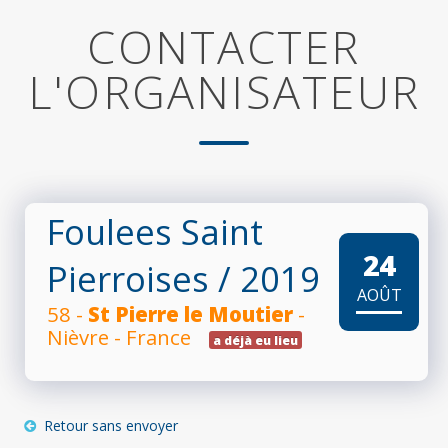
CONTACTER
L'ORGANISATEUR
Foulees Saint
24
Pierroises
/ 2019
AOÛT
58 -
St Pierre le Moutier
-
Nièvre - France
a déjà eu lieu
Retour sans envoyer