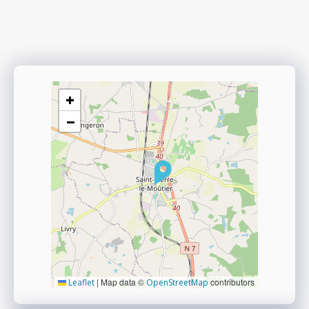
+
−
|
Map data ©
contributors
Leaflet
OpenStreetMap