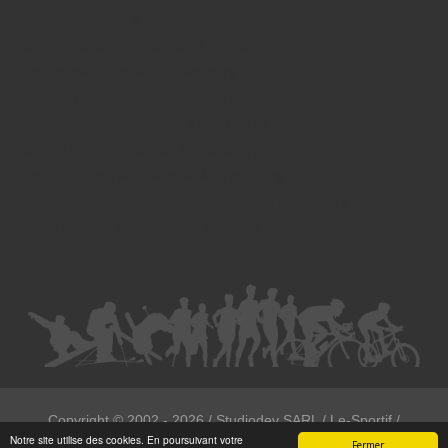
Divorce - Avocat à Strasbourg
Droit de la famille - Avocat à Strasbourg
Droit pénal - Avocat à Strasbourg
Droit des victimes - Avocat à Strasbourg
Droit immobilier - Avocat à Strasbourg
Droit du travail - Avocat à Strasbourg
Droit des contrats - Avocat à Strasbourg
Recouvrement des créances - Avocat à Strasbourg
Postulation et substitution - Avocat à Strasbourg
Copyright ©
2002 - 2026
/ Studiodev SARL / Le-Sportif /
Notre site utilise des cookies. En poursuivant votre
Registration4all
Fermer