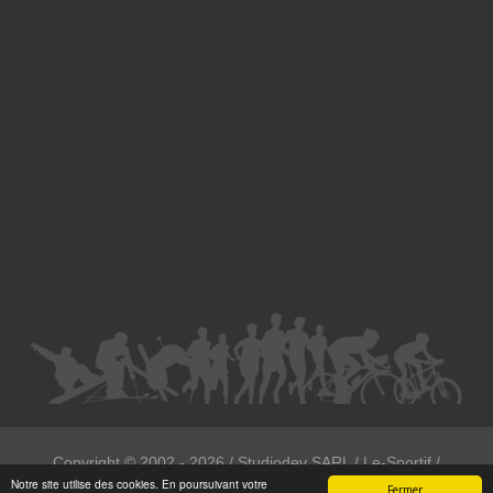
Divorce - Avocat à Strasbourg
Droit de la famille - Avocat à Strasbourg
Droit pénal - Avocat à Strasbourg
Droit des victimes - Avocat à Strasbourg
Droit immobilier - Avocat à Strasbourg
Droit du travail - Avocat à Strasbourg
Droit des contrats - Avocat à Strasbourg
Recouvrement des créances - Avocat à Strasbourg
Postulation et substitution - Avocat à Strasbourg
Copyright ©
2002 - 2026
/ Studiodev SARL / Le-Sportif /
Notre site utilise des cookies. En poursuivant votre
Registration4all
Fermer