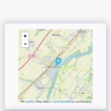
+
−
|
Map data ©
contributors
Leaflet
OpenStreetMap