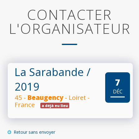
CONTACTER
L'ORGANISATEUR
La Sarabande
/
7
2019
DÉC
45 -
Beaugency
- Loiret -
France
a déjà eu lieu
Retour sans envoyer