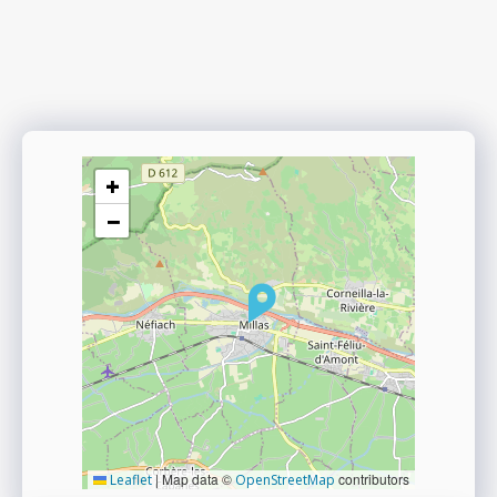
+
−
|
Map data ©
contributors
Leaflet
OpenStreetMap