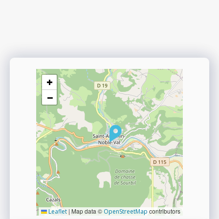
+
−
|
Map data ©
contributors
Leaflet
OpenStreetMap