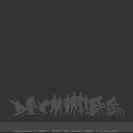
Divorce - Avocat à Strasbourg
Droit de la famille - Avocat à Strasbourg
Droit pénal - Avocat à Strasbourg
Droit des victimes - Avocat à Strasbourg
Droit immobilier - Avocat à Strasbourg
Droit du travail - Avocat à Strasbourg
Droit des contrats - Avocat à Strasbourg
Recouvrement des créances - Avocat à Strasbourg
Postulation et substitution - Avocat à Strasbourg
Copyright ©
2002 - 2026
/ Studiodev SARL / Le-Sportif /