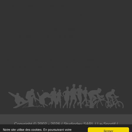
Divorce - Avocat à Strasbourg
Droit de la famille - Avocat à Strasbourg
Droit pénal - Avocat à Strasbourg
Droit des victimes - Avocat à Strasbourg
Droit immobilier - Avocat à Strasbourg
Droit du travail - Avocat à Strasbourg
Droit des contrats - Avocat à Strasbourg
Recouvrement des créances - Avocat à Strasbourg
Postulation et substitution - Avocat à Strasbourg
Copyright ©
2002 - 2026
/ Studiodev SARL / Le-Sportif /
Notre site utilise des cookies. En poursuivant votre
Registration4all
Fermer