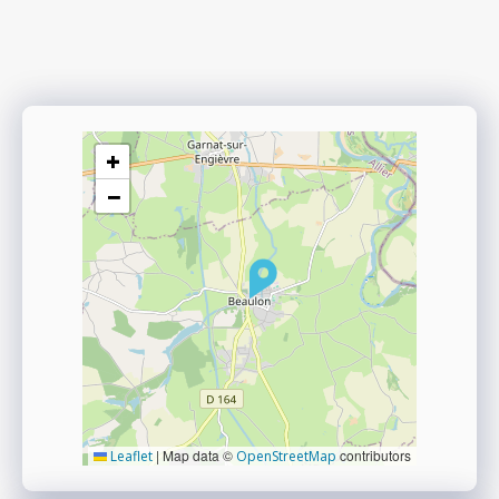
+
−
|
Map data ©
contributors
Leaflet
OpenStreetMap