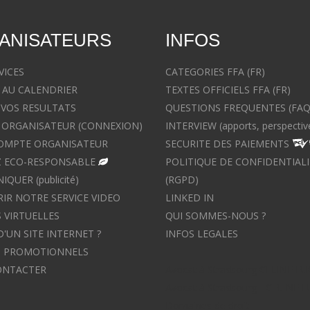
ANISATEURS
INFOS
VICES
CATEGORIES FFA (FR)
 AU CALENDRIER
TEXTES OFFICIELS FFA (FR)
 VOS RESULTATS
QUESTIONS FREQUENTES (FAQ
ORGANISATEUR (CONNEXION)
INTERVIEW (apports, perspectiv
OMPTE ORGANISATEUR
SECURITE DES PAIEMENTS
 ECO-RESPONSABLE
POLITIQUE DE CONFIDENTIALI
UER (publicité)
(RGPD)
IR NOTRE SERVICE VIDEO
LINKED IN
 VIRTUELLES
QUI SOMMES-NOUS ?
D'UN SITE INTERNET ?
INFOS LEGALES
S PROMOTIONNELS
ONTACTER
Avocat à Strasbourg CELINE F
Avocat à Strasbourg - CELINE 
Domaines de droit