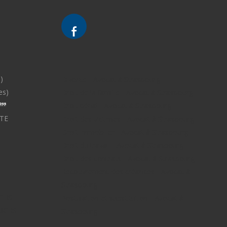
)
Divorce - Avocat à Strasbourg
es)
Droit de la famille - Avocat à Strasbourg
Droit pénal - Avocat à Strasbourg
TE
Droit des victimes - Avocat à Strasbourg
Droit immobilier - Avocat à Strasbourg
Droit du travail - Avocat à Strasbourg
Droit des contrats - Avocat à Strasbourg
Recouvrement des créances - Avocat à
Strasbourg
UCHS
Postulation et substitution - Avocat à
FUCHS -
Strasbourg