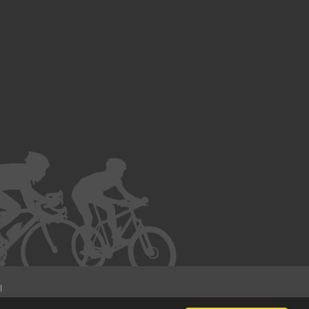
Recouvrement des créances - Avocat à
Strasbourg
UCHS
Postulation et substitution - Avocat à
FUCHS -
Strasbourg
g -
l