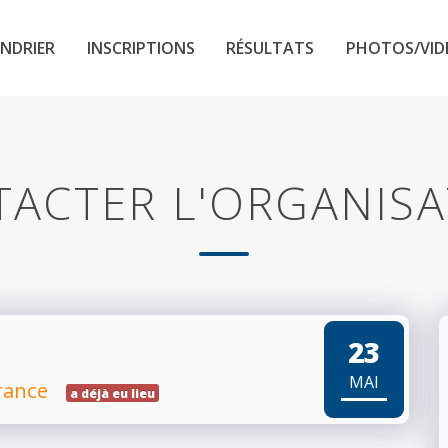
NDRIER
INSCRIPTIONS
RÉSULTATS
PHOTOS/VID
ACTER L'ORGANIS
23
MAI
rance
a déjà eu lieu