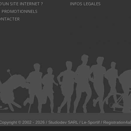
D'UN SITE INTERNET ?
INFOS LEGALES
S PROMOTIONNELS
ONTACTER
Avocat à Strasbourg CELINE F
Avocat à Strasbourg - CELINE 
Domaines de droit
Le cabinet d'Avocat à Strasbour
CELINE FUCHS
Copyright ©
2002 - 2026
/ Studiodev SARL / Le-Sportif / Registration4al
Tous droits réservées.