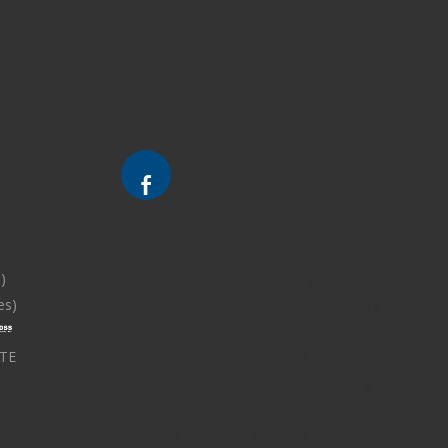
)
Divorce - Avocat à Strasbourg
es)
Droit de la famille - Avocat à Strasbourg
Droit pénal - Avocat à Strasbourg
TE
Droit des victimes - Avocat à Strasbourg
Droit immobilier - Avocat à Strasbourg
Droit du travail - Avocat à Strasbourg
Droit des contrats - Avocat à Strasbourg