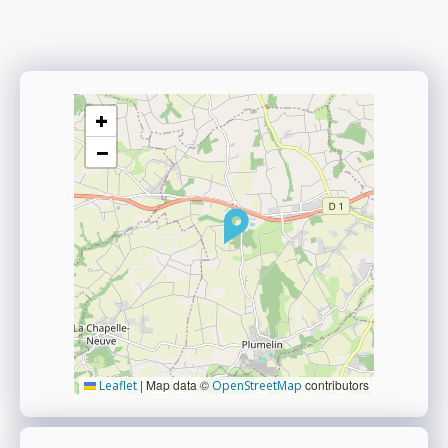
+
−
|
Map data ©
contributors
Leaflet
OpenStreetMap